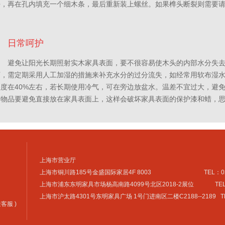
净，再在孔内填充一个细木条，最后重新装上螺丝。如果榫头断裂则需要
日常呵护
避免让阳光长期照射实木家具表面，要不很容易使木头的内部水分失
下，需定期采用人工加湿的措施来补充水分的过分流失，如经常用软布湿
湿度在40%左右，若长期使用冷气，可在旁边放盆水。温差不宜过大，避
的物品要避免直接放在家具表面上，这样会破坏家具表面的保护漆和蜡，
上海市营业厅
上海市铜川路185号金盛国际家居4F 8003 TEL：021 - 6
上海市浦东东明家具市场杨高南路4099号北区2018-2展位 TEL：021 
上海市沪太路4301号东明家具广场 1号门进南区二楼C2188--2189 TEL：0
务兼客服 )