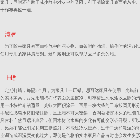
伤家具，同时还有助于减少静电对灰尘的吸附，利于清除家具表面的灰尘
用干棉布再擦一遍。
清洁
为了除去家具表面由空气中的污染物、做饭时的油烟、操作时的污迹
议使用专用的家具清洁剂。这种溶剂还可以帮助去掉多余的蜡。
上蜡
定期打蜡，每隔3个月，为家具上一层蜡。思可达家具在使用上光蜡前
新的实木家具，要先用细棉布将表面灰尘擦净，对存留过久或难以去除的
后用一小块棉布沾适量上光蜡大面积涂开，再用一块大些的干布按圆周形
的非碱性肥皂水将旧蜡抹除，且上蜡不可太密集，否则会堵塞木头的毛细
家具古朴自然且端庄典雅，但因木材含水率的变化有可能变形或开裂，所
季。比如不能让阳光长期直接照射，不能过冷或巨热，过于干燥和潮湿的
关空调造成温湿度变化过大，即使是合格的实木家具产品有时也会发生变