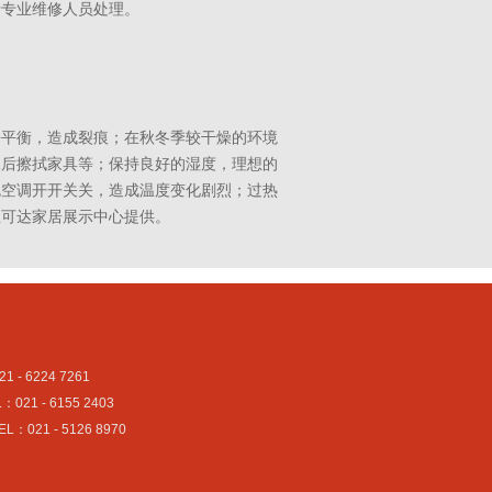
请专业维修人员处理。
去平衡，造成裂痕；在秋冬季较干燥的环境
水后擦拭家具等；保持良好的湿度，理想的
免空调开开关关，造成温度变化剧烈；过热
思可达家居展示中心提供。
224 7261
- 6155 2403
21 - 5126 8970