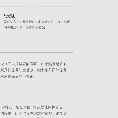
防潮强
思可达实木家具采用的木材富含油性，在自身周
围会形成包浆，防潮性能极强
而受到广大消费者的青睐，如今越来越多的
木家具的保养知之甚少。实木家具日常保养
实木家具保养的小常识。
的软棉布，如旧的白T恤或婴儿用棉布等。
干的棉布，因为湿棉布能减少摩擦，避免划