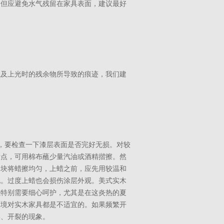
。但应避免水气残留在家具表面，建议最好
以及上光时的残余物所导致的痕迹，我们建
，要检查一下漆层表面是否完好无损。对较
污点，可用棉布蘸少量汽油或酒精揩擦。然
分块将蜡擦均匀，上蜡之前，应先用较温和
孔。过度上蜡也会损伤涂层外观。美式实木
以特别需要细心呵护，尤其是在这炎热的夏
环境对实木家具都是不适宜的。如果频繁开
形、开裂的现象。