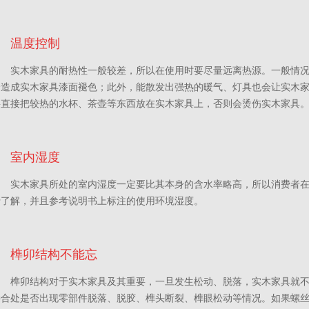
温度控制
实木家具的耐热性一般较差，所以在使用时要尽量远离热源。一般情
会造成实木家具漆面褪色；此外，能散发出强热的暖气、灯具也会让实木
要直接把较热的水杯、茶壶等东西放在实木家具上，否则会烫伤实木家具
室内湿度
实木家具所处的室内湿度一定要比其本身的含水率略高，所以消费者
行了解，并且参考说明书上标注的使用环境湿度。
榫卯结构不能忘
榫卯结构对于实木家具及其重要，一旦发生松动、脱落，实木家具就
接合处是否出现零部件脱落、脱胶、榫头断裂、榫眼松动等情况。如果螺