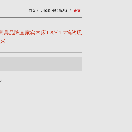
首页
/
北欧胡桃印象系列
/
正文
具品牌宜家实木床1.8米1.2简约现
5米
0