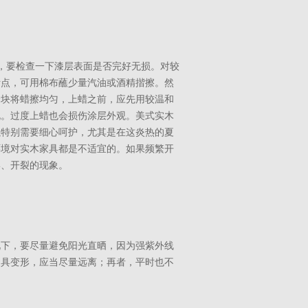
，要检查一下漆层表面是否完好无损。对较
污点，可用棉布蘸少量汽油或酒精揩擦。然
分块将蜡擦均匀，上蜡之前，应先用较温和
孔。过度上蜡也会损伤涂层外观。美式实木
以特别需要细心呵护，尤其是在这炎热的夏
环境对实木家具都是不适宜的。如果频繁开
形、开裂的现象。
况下，要尽量避免阳光直晒，因为强紫外线
家具变形，应当尽量远离；再者，平时也不
。