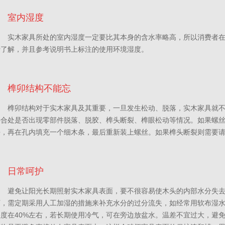
室内湿度
实木家具所处的室内湿度一定要比其本身的含水率略高，所以消费者
行了解，并且参考说明书上标注的使用环境湿度。
榫卯结构不能忘
榫卯结构对于实木家具及其重要，一旦发生松动、脱落，实木家具就
接合处是否出现零部件脱落、脱胶、榫头断裂、榫眼松动等情况。如果螺
净，再在孔内填充一个细木条，最后重新装上螺丝。如果榫头断裂则需要
日常呵护
避免让阳光长期照射实木家具表面，要不很容易使木头的内部水分失
下，需定期采用人工加湿的措施来补充水分的过分流失，如经常用软布湿
湿度在40%左右，若长期使用冷气，可在旁边放盆水。温差不宜过大，避