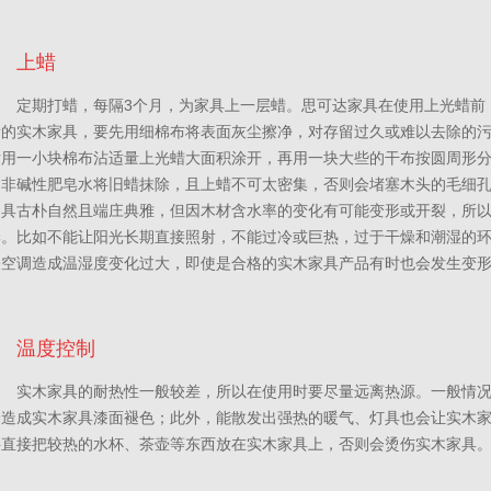
上蜡
定期打蜡，每隔3个月，为家具上一层蜡。思可达家具在使用上光蜡前
新的实木家具，要先用细棉布将表面灰尘擦净，对存留过久或难以去除的
后用一小块棉布沾适量上光蜡大面积涂开，再用一块大些的干布按圆周形
的非碱性肥皂水将旧蜡抹除，且上蜡不可太密集，否则会堵塞木头的毛细
家具古朴自然且端庄典雅，但因木材含水率的变化有可能变形或开裂，所
季。比如不能让阳光长期直接照射，不能过冷或巨热，过于干燥和潮湿的
关空调造成温湿度变化过大，即使是合格的实木家具产品有时也会发生变
温度控制
实木家具的耐热性一般较差，所以在使用时要尽量远离热源。一般情
会造成实木家具漆面褪色；此外，能散发出强热的暖气、灯具也会让实木
要直接把较热的水杯、茶壶等东西放在实木家具上，否则会烫伤实木家具