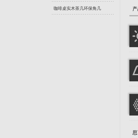
咖啡桌实木茶几环保角几
产
思