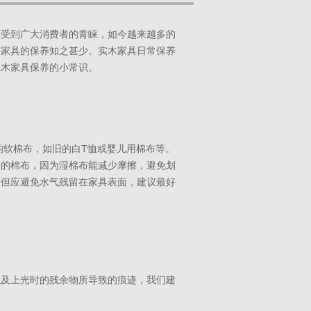
而受到广大消费者的青睐，如今越来越多的
木家具的保养知之甚少。实木家具日常保养
实木家具保养的小常识。
的软棉布，如旧的白T恤或婴儿用棉布等。
干的棉布，因为湿棉布能减少摩擦，避免划
。但应避免水气残留在家具表面，建议最好
以及上光时的残余物所导致的痕迹，我们建