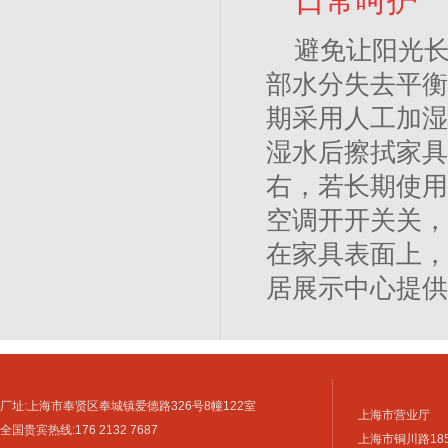
日常呵护
避免让阳光
部水分失去平衡
期采用人工加湿
湿水后擦拭家具
右，若长期使用
空调开开关关，
在家具表面上，
居展示中心提供
厂址:上海市奉贤区奉城镇爱德路326号8幢122室
上海市营业厅
全国贵宾热线:176 2132 7687
上海市铜川路18