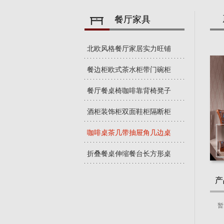
餐厅家具
北欧风格餐厅家居实力旺铺
餐边柜欧式茶水柜带门碗柜
餐厅餐桌椅咖啡靠背椅凳子
酒柜装饰柜双面鞋柜隔断柜
咖啡桌茶几带抽屉角几边桌
折叠餐桌伸缩餐台长方形桌
产
暂