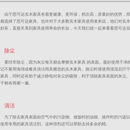
由于思可达实木家具有着更健康、更环保，档次高，质量好的优势，
人都选择了思可达家具。也许对于大多数实木家具使用者来说，他们对实
的好坏，直接关系到家具使用寿命的长短，今天我们就一起来看看思可达
除尘
要经常除尘，因为灰尘每天都会摩擦实木家具 的表面。最好使用干净
切记不要用海绵或餐具清洁用具擦您的实木家具。除尘时请使用浸湿后拧
伤家具，同时还有助于减少静电对灰尘的吸附，利于清除家具表面的灰尘
用干棉布再擦一遍。
清洁
为了除去家具表面由空气中的污染物、做饭时的油烟、操作时的污迹
议使用专用的家具清洁剂。这种溶剂还可以帮助去掉多余的蜡。