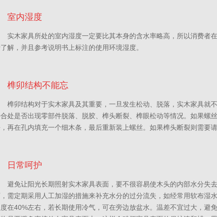
室内湿度
实木家具所处的室内湿度一定要比其本身的含水率略高，所以消费者
行了解，并且参考说明书上标注的使用环境湿度。
榫卯结构不能忘
榫卯结构对于实木家具及其重要，一旦发生松动、脱落，实木家具就
接合处是否出现零部件脱落、脱胶、榫头断裂、榫眼松动等情况。如果螺
净，再在孔内填充一个细木条，最后重新装上螺丝。如果榫头断裂则需要
日常呵护
避免让阳光长期照射实木家具表面，要不很容易使木头的内部水分失
下，需定期采用人工加湿的措施来补充水分的过分流失，如经常用软布湿
湿度在40%左右，若长期使用冷气，可在旁边放盆水。温差不宜过大，避