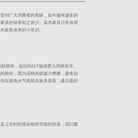
而受到广大消费者的青睐，如今越来越多的
木家具的保养知之甚少。实木家具日常保养
实木家具保养的小常识。
的软棉布，如旧的白T恤或婴儿用棉布等。
干的棉布，因为湿棉布能减少摩擦，避免划
。但应避免水气残留在家具表面，建议最好
以及上光时的残余物所导致的痕迹，我们建