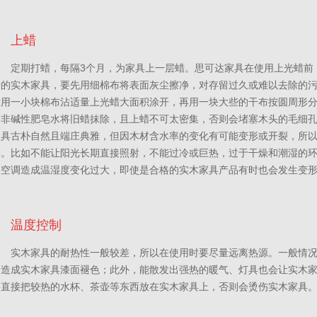
上蜡
定期打蜡，每隔3个月，为家具上一层蜡。思可达家具在使用上光蜡前
新的实木家具，要先用细棉布将表面灰尘擦净，对存留过久或难以去除的
后用一小块棉布沾适量上光蜡大面积涂开，再用一块大些的干布按圆周形
的非碱性肥皂水将旧蜡抹除，且上蜡不可太密集，否则会堵塞木头的毛细
家具古朴自然且端庄典雅，但因木材含水率的变化有可能变形或开裂，所
季。比如不能让阳光长期直接照射，不能过冷或巨热，过于干燥和潮湿的
关空调造成温湿度变化过大，即使是合格的实木家具产品有时也会发生变
温度控制
实木家具的耐热性一般较差，所以在使用时要尽量远离热源。一般情
会造成实木家具漆面褪色；此外，能散发出强热的暖气、灯具也会让实木
要直接把较热的水杯、茶壶等东西放在实木家具上，否则会烫伤实木家具