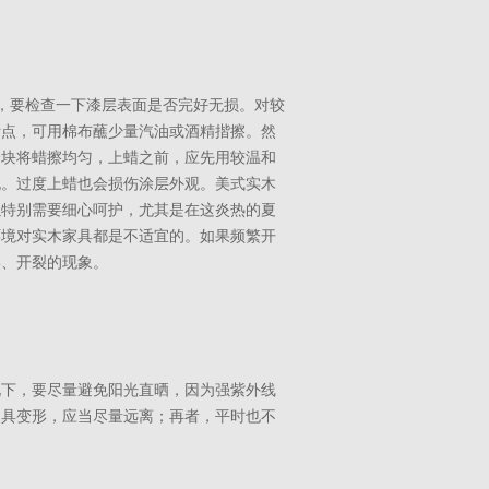
，要检查一下漆层表面是否完好无损。对较
污点，可用棉布蘸少量汽油或酒精揩擦。然
分块将蜡擦均匀，上蜡之前，应先用较温和
孔。过度上蜡也会损伤涂层外观。美式实木
以特别需要细心呵护，尤其是在这炎热的夏
环境对实木家具都是不适宜的。如果频繁开
形、开裂的现象。
况下，要尽量避免阳光直晒，因为强紫外线
家具变形，应当尽量远离；再者，平时也不
。