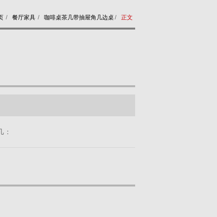
页
/
餐厅家具
/
咖啡桌茶几带抽屉角几边桌
/
正文
几：