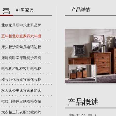
产品详情
卧房家具
北欧家具新中式家具品牌
五斗柜北欧宜家四六斗橱
床头柜沙发角几电话边柜
床尾凳卧室穿鞋凳沙发凳
电视机柜地柜客厅电视柜
梳妆台化妆桌宜家化妆柜
双人床公主床宜家新婚床
产品概述
推拉门整体定制衣柜衣帽
大衣柜三门衣橱北欧简约